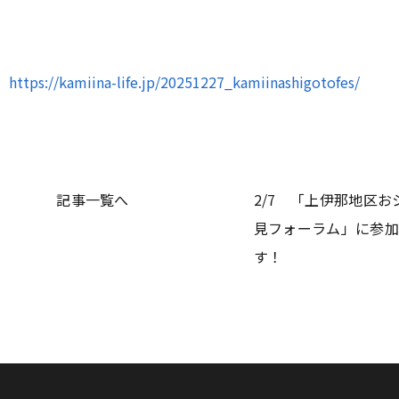
下
い
https://kamiina-life.jp/20251227_kamiinashigotofes/
！
記事一覧へ
2/7 「上伊那地区お
見フォーラム」に参加
す！